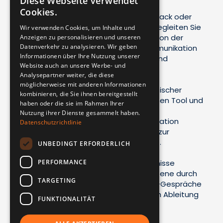
Diese Webseite verwendet
Cookies.
Ob persönliches Führungskräfte-Feedback oder
unternehmensweite Befragung – wir begleiten Sie
Wir verwenden Cookies, um Inhalte und
ganzheitlich als Full-Service-Anbieter: von der
Anzeigen zu personalisieren und unseren
Datenverkehr zu analysieren. Wir geben
Bedarfsanalyse über Konzeption, Kommunikation
Informationen über Ihre Nutzung unserer
und Durchführung bis zur Auswertung und
Website auch an unsere Werbe- und
Nachbereitung.
Analysepartner weiter, die diese
möglicherweise mit anderen Informationen
Mit der Konzeption organisationsspezifischer
kombinieren, die Sie ihnen bereitgestellt
Fragebögen, unserem DSGVO-konformen Tool und
haben oder die sie im Rahmen Ihrer
individueller Beratung schaffen wir
Nutzung ihrer Dienste gesammelt haben.
Feedbackprozesse, die zu Ihrer Organisation
Datenschutzrichtlinie
passen: von Einzel-Durchführungen bis zur
konzernweiten Befragungs-Landschaft.
UNBEDINGT ERFORDERLICH
PERFORMANCE
Auch bei der Nachbereitung der Ergebnisse
unterstützen wir Sie: auf individueller Ebene durch
TARGETING
professionell durchgeführte Feedback-Gespräche
sowie auf organisationaler Ebene durch Ableitung
FUNKTIONALITÄT
konkreter Maßnahmen.