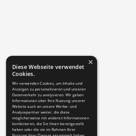
Los geht's - zum Kontakt
×
Diese Webseite verwendet
Cookies.
Wir verwenden Cookies, um Inhalte und
Anzeigen zu personalisieren und unseren
Datenverkehr zu analysieren. Wir geben
Informationen über Ihre Nutzung unserer
Website auch an unsere Werbe- und
Analysepartner weiter, die diese
möglicherweise mit anderen Informationen
kombinieren, die Sie ihnen bereitgestellt
haben oder die sie im Rahmen Ihrer
Nutzung ihrer Dienste gesammelt haben.